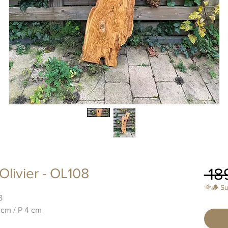
 18
Olivier - OL108
🌞🪵 S
8
 cm / P 4 cm