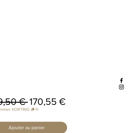
Prix
Prix
9,50 € 
170,55 €
original
promotionnel
ummer KORTING 🪵🌞
Ajouter au panier