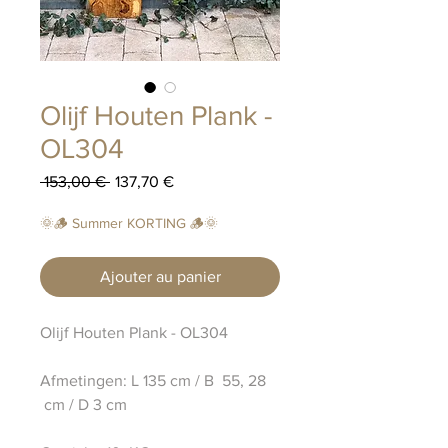
Olijf Houten Plank -
OL304
Prix
Prix
 153,00 € 
137,70 €
original
promotionnel
🌞🪵 Summer KORTING 🪵🌞
Ajouter au panier
Olijf Houten Plank - OL304
Afmetingen: L 135 cm / B 55, 28
cm / D 3 cm