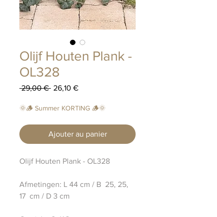
Olijf Houten Plank -
OL328
Prix
Prix
 29,00 € 
26,10 €
original
promotionnel
🌞🪵 Summer KORTING 🪵🌞
Ajouter au panier
Olijf Houten Plank - OL328
Afmetingen: L 44 cm / B 25, 25,
17 cm / D 3 cm