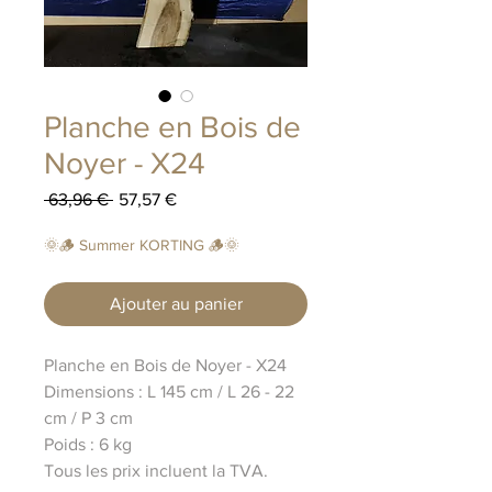
Planche en Bois de
Noyer - X24
Prix
Prix
 63,96 € 
57,57 €
original
promotionnel
🌞🪵 Summer KORTING 🪵🌞
Ajouter au panier
Planche en Bois de Noyer - X24
Dimensions : L 145 cm / L 26 - 22
cm / P 3 cm
Poids : 6 kg
Tous les prix incluent la TVA.