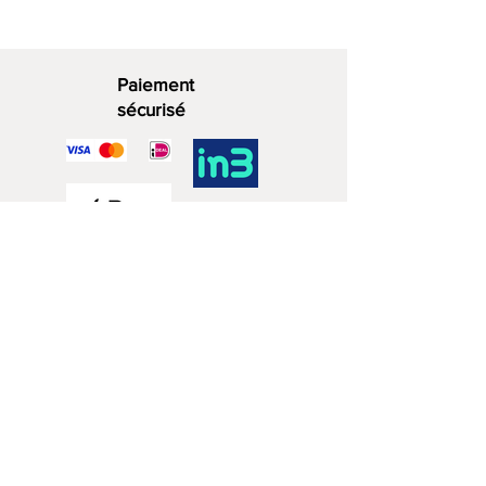
Paiement
sécurisé
Bois décoratif
06 - 28 07 33 40
Rue du Zuidwijk 4a
2729 KD Zoetermeer
Numéro de TVA
83819568
Numéro de Chambre de
Commerce NL003873962B95
Politiques du magasin