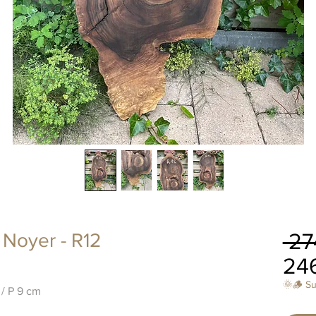
 27
 Noyer - R12
24
🌞🪵 S
 / P 9 cm