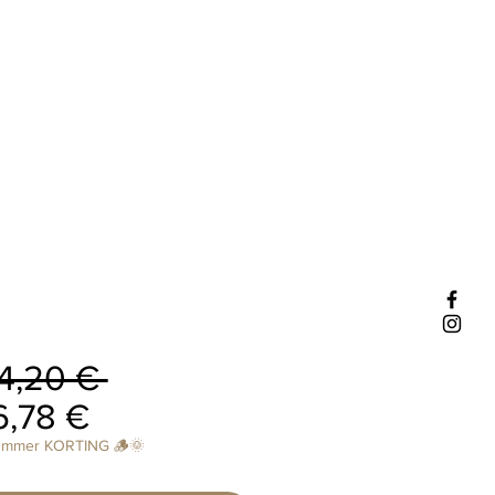
Prix
4,20 € 
Prix
original
6,78 €
promotionnel
ummer KORTING 🪵🌞