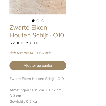
Zwarte Eiken
Houten Schijf - O10
Prix
Prix
 22,00 € 
19,80 €
original
promotionnel
🌞🪵 Summer KORTING 🪵🌞
Ajouter au panier
Zwarte Eiken Houten Schijf - O10
Afmetingen : L 15 cm / B 12 cm /
D 3 cm
Gewicht : 0.5 Kg