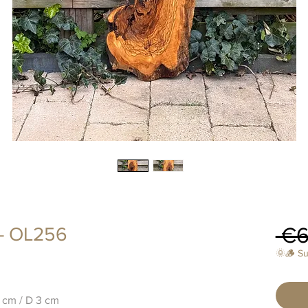
 €6
 - OL256
🌞🪵 S
 cm / D 3 cm