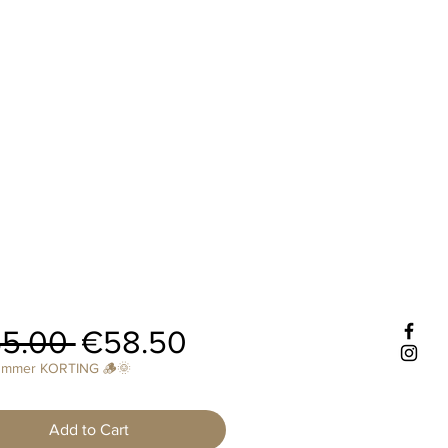
Regular
Sale
5.00 
€58.50
Price
Price
ummer KORTING 🪵🌞
Add to Cart