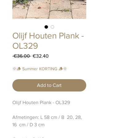
Olijf Houten Plank -
OL329
Regular
Sale
 €36.00 
€32.40
Price
Price
🌞🪵 Summer KORTING 🪵🌞
Add to Cart
Olijf Houten Plank - OL329
Afmetingen: L 58 cm / B 20, 28,
16 cm / D 3 cm