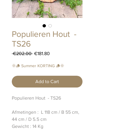
Populieren Hout -
TS26
Regular
Sale
 €202.00 
€181.80
Price
Price
🌞🪵 Summer KORTING 🪵🌞
Add to Cart
Populieren Hout - TS26
Afmetingen : L 118 cm / B 55 cm,
44 cm / D 5.5 cm
Gewicht : 14 Kg