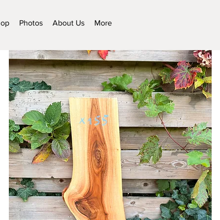
hop
Photos
About Us
More