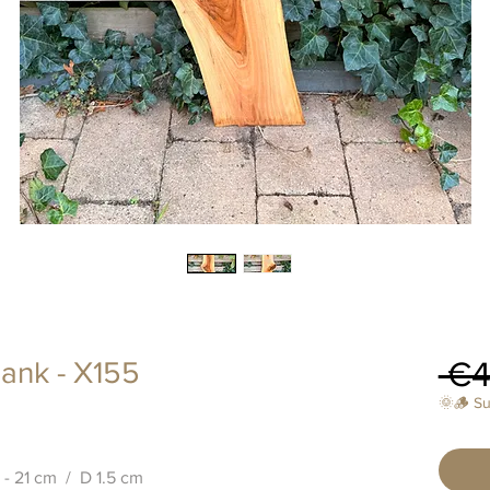
 €4
ank - X155
🌞🪵 S
 - 21 cm / D 1.5 cm