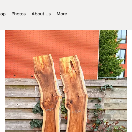
hop
Photos
About Us
More