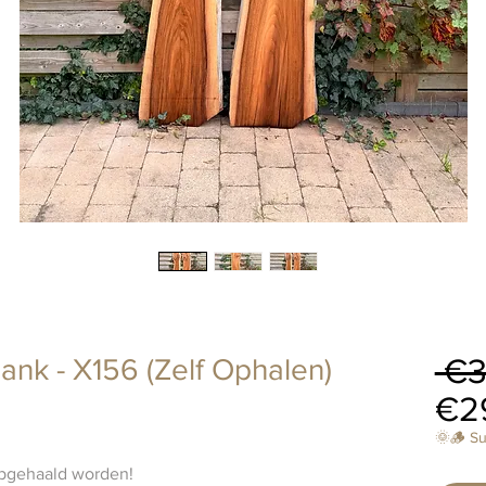
 €3
ank - X156 (Zelf Ophalen)
€2
🌞🪵 S
 opgehaald worden!