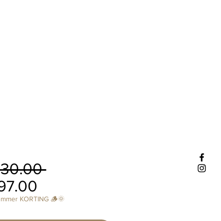
Regular
30.00 
Sale
Price
97.00
Price
ummer KORTING 🪵🌞