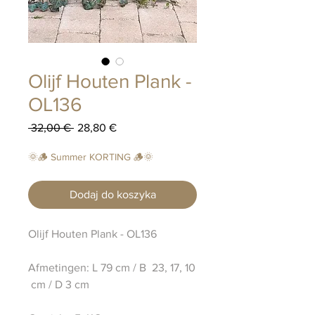
Olijf Houten Plank -
OL136
Regularna
Cena
 32,00 € 
28,80 €
cena
Rabatowa
🌞🪵 Summer KORTING 🪵🌞
Dodaj do koszyka
Olijf Houten Plank - OL136
Afmetingen: L 79 cm / B 23, 17, 10
cm / D 3 cm