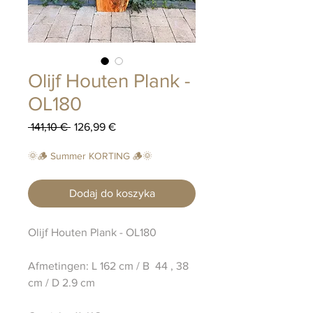
Olijf Houten Plank -
OL180
Regularna
Cena
 141,10 € 
126,99 €
cena
Rabatowa
🌞🪵 Summer KORTING 🪵🌞
Dodaj do koszyka
Olijf Houten Plank - OL180
Afmetingen: L 162 cm / B 44 , 38
cm / D 2.9 cm