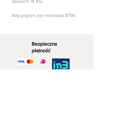
Gewicht: 11 KG
Alle prijzen zijn inclusiew BTW.
Bezpieczna
płatność
Dekoracyjne drewno
06 - 28 07 33 40
Zuidwijkstraat 4a
2729 KD Zoetermeera
Nr VAT
83819568
Numer Izby Handlowej
NL003873962B95