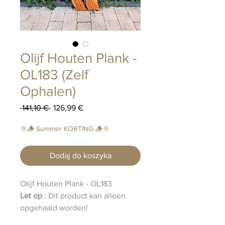
Olijf Houten Plank -
OL183 (Zelf
Ophalen)
Regularna
Cena
 141,10 € 
126,99 €
cena
Rabatowa
🌞🪵 Summer KORTING 🪵🌞
Dodaj do koszyka
Olijf Houten Plank - OL183
Let op
: Dit product kan alleen
opgehaald worden!