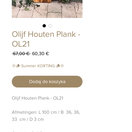
Olijf Houten Plank -
OL21
Regularna
Cena
 67,00 € 
60,30 €
cena
Rabatowa
🌞🪵 Summer KORTING 🪵🌞
Dodaj do koszyka
Olijf Houten Plank - OL21
Afmetingen: L 100 cm / B 36, 36,
33 cm / D 3 cm