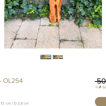
 50
 - OL254
🌞🪵 S
, 13 cm / D 2.8 cm