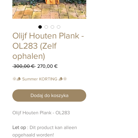
Olijf Houten Plank -
OL283 (Zelf
ophalen)
Regularna
Cena
 300,00 € 
270,00 €
cena
Rabatowa
🌞🪵 Summer KORTING 🪵🌞
Dodaj do koszyka
Olijf Houten Plank - OL283
Let op
: Dit product kan alleen
opgehaald worden!