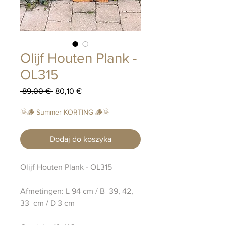
Olijf Houten Plank -
OL315
Regularna
Cena
 89,00 € 
80,10 €
cena
Rabatowa
🌞🪵 Summer KORTING 🪵🌞
Dodaj do koszyka
Olijf Houten Plank - OL315
Afmetingen: L 94 cm / B 39, 42,
33 cm / D 3 cm