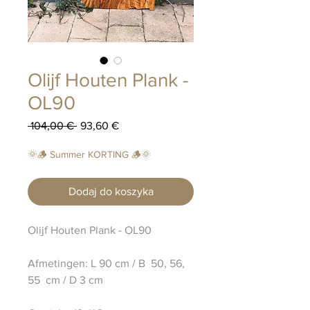
Olijf Houten Plank -
OL90
Regularna
Cena
 104,00 € 
93,60 €
cena
Rabatowa
🌞🪵 Summer KORTING 🪵🌞
Dodaj do koszyka
Olijf Houten Plank - OL90
Afmetingen: L 90 cm / B 50, 56,
55 cm / D 3 cm