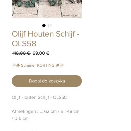
Olijf Houten Schijf -
OLS58
Regularna
Cena
 110,00 € 
99,00 €
cena
Rabatowa
🌞🪵 Summer KORTING 🪵🌞
Dodaj do koszyka
Olijf Houten Schijf - OLS58
Afmetingen : L: 62 cm / B : 48 cm
/ D 5 cm