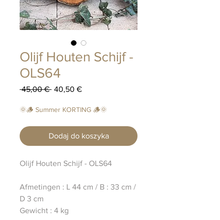
Olijf Houten Schijf -
OLS64
Regularna
Cena
 45,00 € 
40,50 €
cena
Rabatowa
🌞🪵 Summer KORTING 🪵🌞
Dodaj do koszyka
Olijf Houten Schijf - OLS64
Afmetingen : L 44 cm / B : 33 cm /
D 3 cm
Gewicht : 4 kg