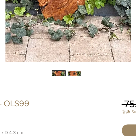
 75
f - OLS99
🌞🪵 S
m / D 4.3 cm