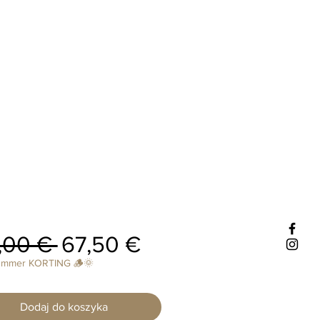
Regularna
Cena
,00 € 
67,50 €
cena
Rabatowa
ummer KORTING 🪵🌞
Dodaj do koszyka