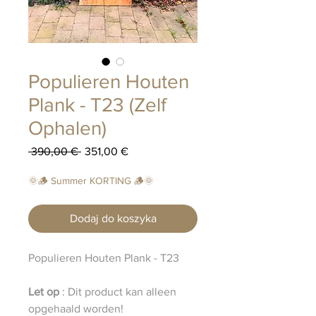
Populieren Houten
Plank - T23 (Zelf
Ophalen)
Regularna
Cena
 390,00 € 
351,00 €
cena
Rabatowa
🌞🪵 Summer KORTING 🪵🌞
Dodaj do koszyka
Populieren Houten Plank - T23
Let op
: Dit product kan alleen
opgehaald worden!