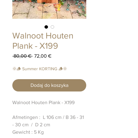
Walnoot Houten
Plank - X199
Regularna
Cena
 80,00 € 
72,00 €
cena
Rabatowa
🌞🪵 Summer KORTING 🪵🌞
Dodaj do koszyka
Walnoot Houten Plank - X199
Afmetingen : L 106 cm / B 36 - 31
- 30 cm / D 2 cm
Gewicht : 5 Kg