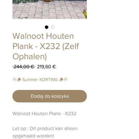
Walnoot Houten
Plank - X232 (Zelf
Ophalen)
Regularna
Cena
 244,00 € 
219,60 €
cena
Rabatowa
🌞🪵 Summer KORTING 🪵🌞
Dodaj do koszyka
Walnoot Houten Plank - X232
Let op : Dit product kan alleen
opgehaald worden!