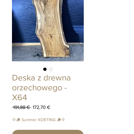
Deska z drewna
orzechowego -
X64
Regularna
Cena
 191,88 € 
172,70 €
cena
Rabatowa
🌞🪵 Summer KORTING 🪵🌞