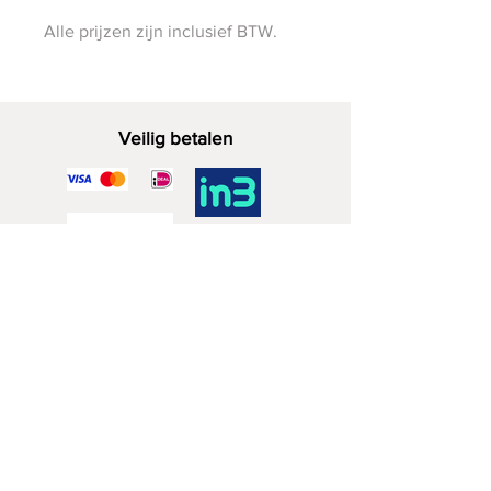
Alle prijzen zijn inclusief BTW.
Veilig betalen
Decoratief Hout
06 - 28 07 33 40
Zuidwijkstraat 4a
2729 KD Zoetermeer
BTW nr.
83819568
KvK nr. NL003873962B95
Winkelbeleid