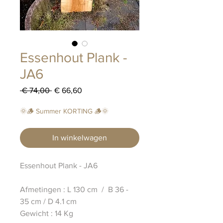
Essenhout Plank -
JA6
Normale
Verkoopprijs
 € 74,00 
€ 66,60
prijs
🌞🪵 Summer KORTING 🪵🌞
In winkelwagen
Essenhout Plank - JA6
Afmetingen : L 130 cm / B 36 -
35 cm / D 4.1 cm
Gewicht : 14 Kg