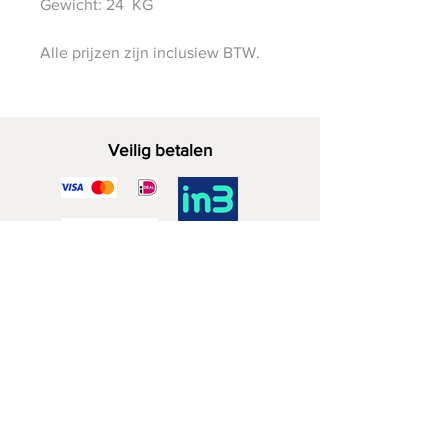
Gewicht: 24 KG
Alle prijzen zijn inclusiew BTW.
Veilig betalen
Decoratief Hout
06 - 28 07 33 40
Zuidwijkstraat 4a
2729 KD Zoetermeer
BTW nr.
83819568
KvK nr. NL003873962B95
Winkelbeleid