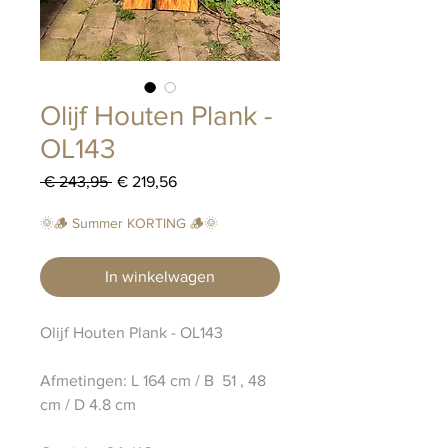
​​​​​​​Olijf Houten Plank -
OL143
Normale
Verkoopprijs
 € 243,95 
€ 219,56
prijs
🌞🪵 Summer KORTING 🪵🌞
In winkelwagen
Olijf Houten Plank - OL143
Afmetingen: L 164 cm / B 51 , 48
cm / D 4.8 cm