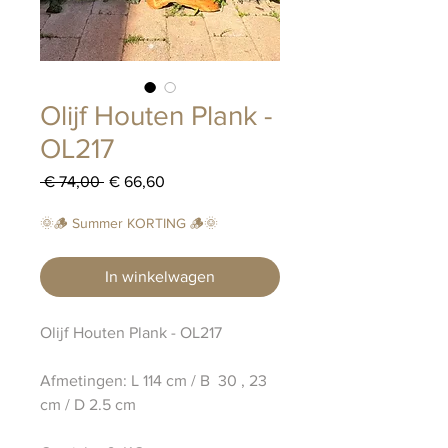
​​​​​​​Olijf Houten Plank -
OL217
Normale
Verkoopprijs
 € 74,00 
€ 66,60
prijs
🌞🪵 Summer KORTING 🪵🌞
In winkelwagen
Olijf Houten Plank - OL217
Afmetingen: L 114 cm / B 30 , 23
cm / D 2.5 cm