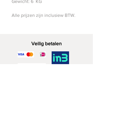
Gewicht: 6 KG
Alle prijzen zijn inclusiew BTW.
Veilig betalen
Decoratief Hout
06 - 28 07 33 40
Zuidwijkstraat 4a
2729 KD Zoetermeer
BTW nr.
83819568
KvK nr. NL003873962B95
Winkelbeleid