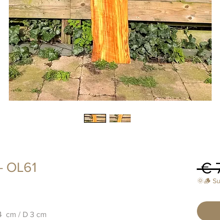
 € 
 - OL61
🌞🪵 S
24 cm / D 3 cm