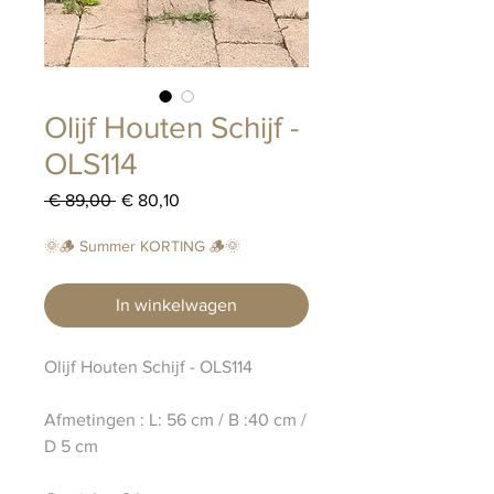
Olijf Houten Schijf -
OLS114
Normale
Verkoopprijs
 € 89,00 
€ 80,10
prijs
🌞🪵 Summer KORTING 🪵🌞
In winkelwagen
Olijf Houten Schijf - OLS114
Afmetingen : L: 56 cm / B :40 cm /
D 5 cm