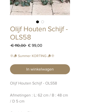
Olijf Houten Schijf -
OLS58
Normale
Verkoopprijs
 € 110,00 
€ 99,00
prijs
🌞🪵 Summer KORTING 🪵🌞
In winkelwagen
Olijf Houten Schijf - OLS58
Afmetingen : L: 62 cm / B : 48 cm
/ D 5 cm