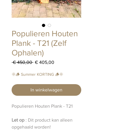
Populieren Houten
Plank - T21 (Zelf
Ophalen)
Normale
Verkoopprijs
 € 450,00 
€ 405,00
prijs
🌞🪵 Summer KORTING 🪵🌞
In winkelwagen
Populieren Houten Plank - T21
Let op
: Dit product kan alleen
opgehaald worden!