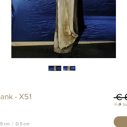
 € 
ank - X51
🌞🪵 S
 29 cm / D 5 cm