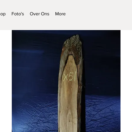
hop
Foto's
Over Ons
More