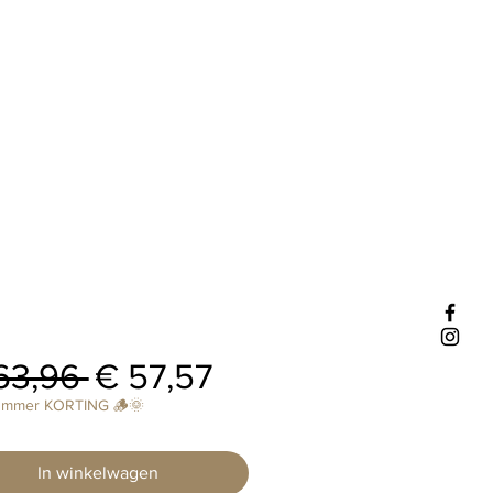
Normale
Verkoopprijs
63,96 
€ 57,57
prijs
ummer KORTING 🪵🌞
In winkelwagen